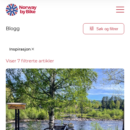
Blogg
Søk og filtrer
Blogg
Inspirasjon
-
Viser 7 filtrerte artikler
Søk
og
filtrer
Søk
Kategori
I