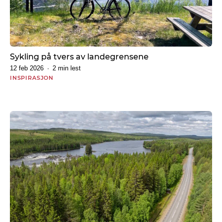
n
f
o
r
m
a
Sykling på tvers av landegrensene
s
j
12 feb 2026
2 min lest
o
INSPIRASJON
n
I
n
s
p
i
r
a
s
j
o
n
N
y