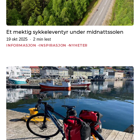
h
e
t
e
r
Et mektig sykkeleventyr under midnattssolen
19 okt 2025
2 min lest
INFORMASJON
INSPIRASJON
NYHETER