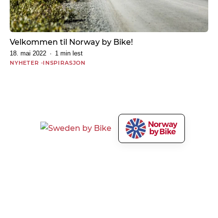
Velkommen til Norway by Bike!
18. mai 2022
1 min lest
NYHETER
INSPIRASJON
Norway by Bike AS
Våre tjenester
Om Norway by Bike
Markedsfør sykkelturene
dine
Presse og media