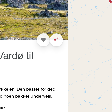
Favoritt
Dele
ardø til
ykkelen. Den passer for deg
med noen bakker underveis.
IKK