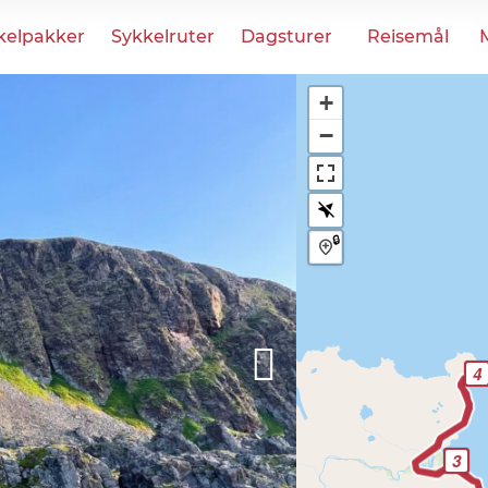
kelpakker
Sykkelruter
Dagsturer
Reisemål
+
−
🔒
4
3