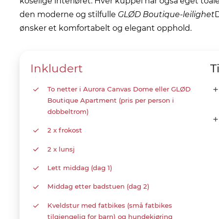
koselige interiøret. Hver kuppel har også eget toal
den moderne og stilfulle
GLØD Boutique-leilighet
D
ønsker et komfortabelt og elegant opphold.
Inkludert
T
To netter i Aurora Canvas Dome eller GLØD
Boutique Apartment (pris per person i
dobbeltrom)
2 x frokost
2 x lunsj
Lett middag (dag 1)
Middag etter badstuen (dag 2)
Kveldstur med fatbikes (små fatbikes
tilgjengelig for barn) og hundekjøring