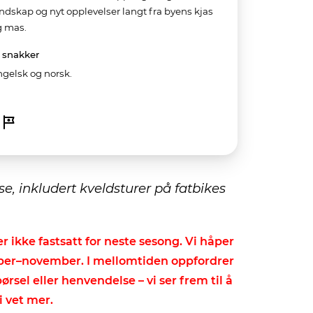
ndskap og nyt opplevelser langt fra byens kjas
g mas.
 snakker
ngelsk
og
norsk
.
, inkludert kveldsturer på fatbikes
 ikke fastsatt for neste sesong. Vi håper
ober–november. I mellomtiden oppfordrer
pørsel eller henvendelse – vi ser frem til å
i vet mer.