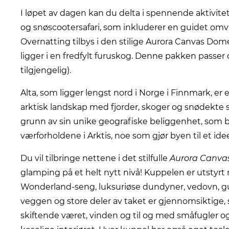
I løpet av dagen kan du delta i spennende aktivit
og snøscootersafari, som inkluderer en guidet omvis
Overnatting tilbys i den stilige Aurora Canvas D
ligger i en fredfylt furuskog. Denne pakken passer o
tilgjengelig).
Alta, som ligger lengst nord i Norge i Finnmark, er
arktisk landskap med fjorder, skoger og snødekte sl
grunn av sin unike geografiske beliggenhet, som b
værforholdene i Arktis, noe som gjør byen til et idee
Du vil tilbringe nettene i det stilfulle
Aurora Canv
glamping på et helt nytt nivå! Kuppelen er utstyr
Wonderland-seng, luksuriøse dundyner, vedovn, g
veggen og store deler av taket er gjennomsiktige, 
skiftende været, vinden og til og med småfugler o