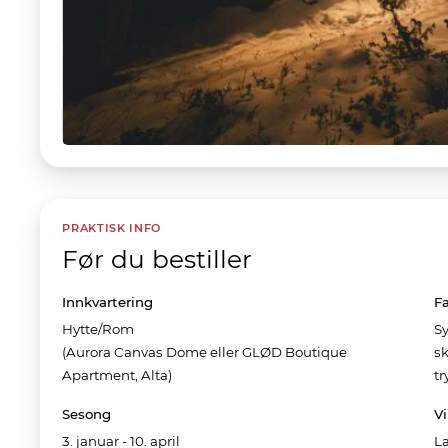
PRAKTISK INFO
Før du bestiller
Innkvartering
F
Hytte/rom
Sy
(Aurora Canvas Dome eller GLØD Boutique
s
Apartment, Alta)
tr
Sesong
Vi
3. januar - 10. april
La