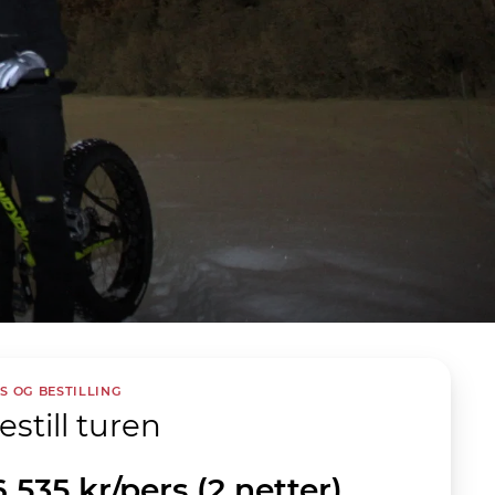
IS OG BESTILLING
estill turen
6 535
kr
/pers
(2 netter)