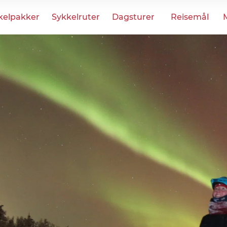
kelpakker
Sykkelruter
Dagsturer
Reisemål