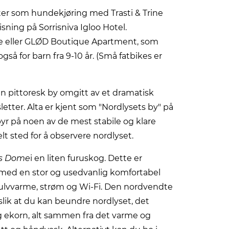
eter som hundekjøring med Trasti & Trine
ning på Sorrisniva Igloo Hotel.
ome eller GLØD Boutique Apartment, som
gså for barn fra 9-10 år. (Små fatbikes er
 en pittoresk by omgitt av et dramatisk
etter. Alta er kjent som "Nordlysets by" på
yr på noen av de mest stabile og klare
lt sted for å observere nordlyset.
as Dome
i en liten furuskog. Dette er
t med en stor og usedvanlig komfortabel
ulvvarme, strøm og Wi-Fi. Den nordvendte
slik at du kan beundre nordlyset, det
g ekorn, alt sammen fra det varme og