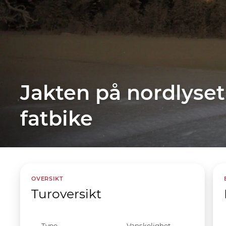
Jakten på nordlyset
fatbike
OVERSIKT
Turoversikt
Type
Vanskelighet