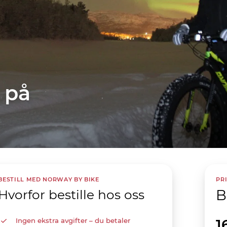
 på
BESTILL MED NORWAY BY BIKE
PR
B
Hvorfor bestille hos oss
1
Ingen ekstra avgifter – du betaler