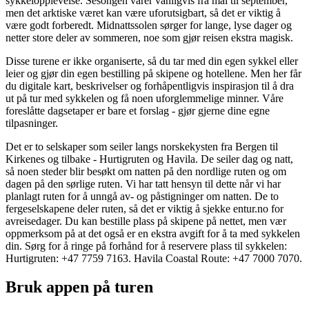
sykkelopplevelse. Sesongen varer vanligvis fra mai til september,
men det arktiske været kan være uforutsigbart, så det er viktig å
være godt forberedt. Midnattssolen sørger for lange, lyse dager og
netter store deler av sommeren, noe som gjør reisen ekstra magisk.
Disse turene er ikke organiserte, så du tar med din egen sykkel eller
leier og gjør din egen bestilling på skipene og hotellene. Men her får
du digitale kart, beskrivelser og forhåpentligvis inspirasjon til å dra
ut på tur med sykkelen og få noen uforglemmelige minner. Våre
foreslåtte dagsetaper er bare et forslag - gjør gjerne dine egne
tilpasninger.
Det er to selskaper som seiler langs norskekysten fra Bergen til
Kirkenes og tilbake - Hurtigruten og Havila. De seiler dag og natt,
så noen steder blir besøkt om natten på den nordlige ruten og om
dagen på den sørlige ruten. Vi har tatt hensyn til dette når vi har
planlagt ruten for å unngå av- og påstigninger om natten. De to
fergeselskapene deler ruten, så det er viktig å sjekke entur.no for
avreisedager. Du kan bestille plass på skipene på nettet, men vær
oppmerksom på at det også er en ekstra avgift for å ta med sykkelen
din. Sørg for å ringe på forhånd for å reservere plass til sykkelen:
Hurtigruten: +47 7759 7163. Havila Coastal Route: +47 7000 7070.
Bruk appen på turen