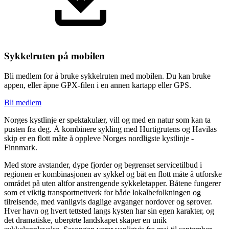
Sykkelruten på mobilen
Bli medlem for å bruke sykkelruten med mobilen. Du kan bruke
appen, eller åpne GPX-filen i en annen kartapp eller GPS.
Bli medlem
Norges kystlinje er spektakulær, vill og med en natur som kan ta
pusten fra deg. Å kombinere sykling med Hurtigrutens og Havilas
skip er en flott måte å oppleve Norges nordligste kystlinje -
Finnmark.
Med store avstander, dype fjorder og begrenset servicetilbud i
regionen er kombinasjonen av sykkel og båt en flott måte å utforske
området på uten altfor anstrengende sykkeletapper. Båtene fungerer
som et viktig transportnettverk for både lokalbefolkningen og
tilreisende, med vanligvis daglige avganger nordover og sørover.
Hver havn og hvert tettsted langs kysten har sin egen karakter, og
det dramatiske, uberørte landskapet skaper en unik