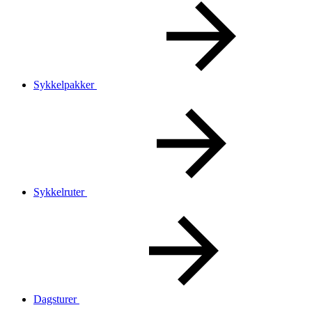
Sykkelpakker
Sykkelruter
Dagsturer