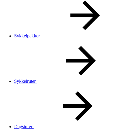
Sykkelpakker
Sykkelruter
Dagsturer