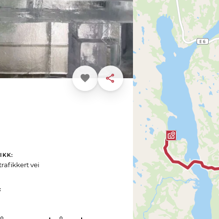
Favoritt
Dele
IKK
trafikkert vei