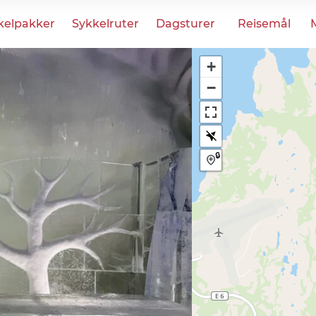
kelpakker
Sykkelruter
Dagsturer
Reisemål
+
−
🔒