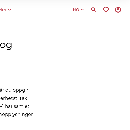
Mer
NO
 og
når du oppgir
erhetstiltak
Vi har samlet
onopplysninger