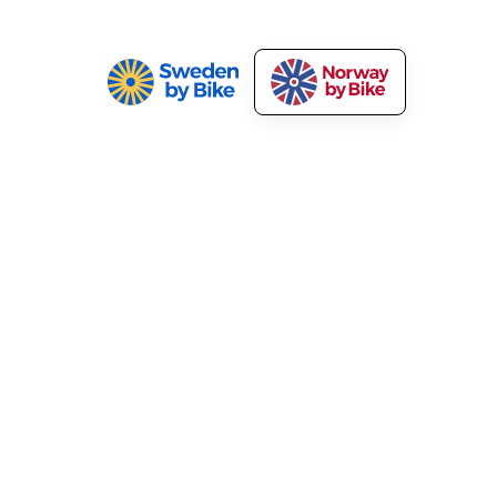
Våre tjenester
Kunnskapssenter
arkedsfør sykkelturene dine
Medlemsfordeler
yclist welcome!
Nyhetsbrev
tvikling av turisme
Sykkelutleie
Sykkeltransport i Norge: Tog,
buss og båt
A-Å