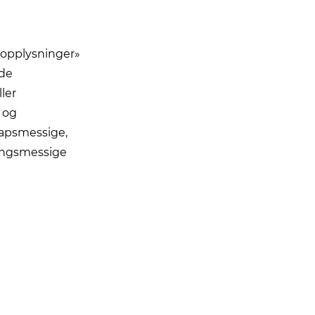
oopplysninger»
ede
ler
 og
kapsmessige,
lingsmessige