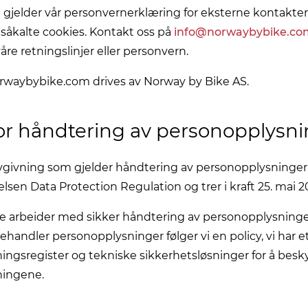
 gjelder vår personvernerklæring for eksterne kontakte
såkalte cookies. Kontakt oss på
info@norwaybybike.co
re retningslinjer eller personvern.
rwaybybike.com drives av Norway by Bike AS.
or håndtering av personopplysn
vgivning som gjelder håndtering av personopplysninger
sen Data Protection Regulation og trer i kraft 25. mai 2
e arbeider med sikker håndtering av personopplysninger
behandler personopplysninger følger vi en policy, vi har e
ngsregister og tekniske sikkerhetsløsninger for å besk
ningene.