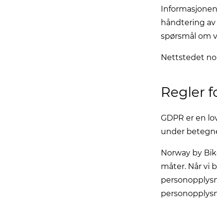
Informasjonen
håndtering av 
spørsmål om vå
Nettstedet no
Regler f
GDPR er en lo
under betegnel
Norway by Bik
måter. Når vi 
personopplysni
personopplys