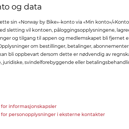
nto og data
lette sin «Norway by Bike»-konto via «Min konto»/«Kont
 Ved sletting vil kontoen, påloggingsopplysningene, lagr
ger og tilgang til appen og medlemskapet bli fjernet el
Opplysninger om bestillinger, betalinger, abonnementer
 kan bli oppbevart dersom dette er nødvendig av regns
, juridiske, svindelforebyggende eller betalingsbehand
 for informasjonskapsler
r for personopplysninger i eksterne kontakter