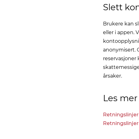
Slett ko
Brukere kan s
eller i appen.
kontoopplysnin
anonymisert. 
reservasjoner
skattemessige
årsaker.
Les mer
Retningslinjer
Retningslinje