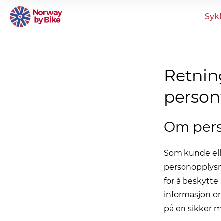
Syk
Retning
person
Om pers
Som kunde elle
personopplysni
for å beskytte
informasjon o
på en sikker m