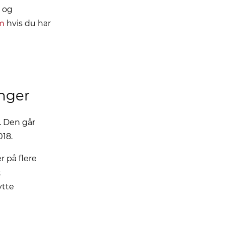
r og
m
hvis du har
inger
. Den går
018.
 på flere
t
ytte