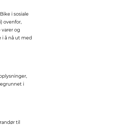
ike i sosiale
i) ovenfor,
 varer og
e i å nå ut med
pplysninger,
 begrunnet i
andør til