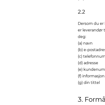
2.2
Dersom du er k
er leverandør 
deg:
(a) navn
(b) e-postadre
(c) telefonn
(d) adresse
(e) kundenu
(f) informasjo
(g) din tittel
3. Formå