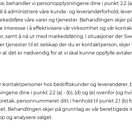
, behandler vi personopplysningene dine i punkt 2.2 (a) 
 å administrere våre kunde- og leverandørforhold, levere
kedsføre våre varer og tjenester. Behandlingen skjer p
e interesse i å effektivisere vår virksomhet og vår kont
r, samt å nå ut med markedsføring. I situasjoner der S
ller tjenester til et selskap der du er kontaktperson, skj
 at det er nødvendig for at vi skal kunne oppfylle avtal
r kontaktpersoner hos bedriftskunder og leverandører, 
gene dine i punkt 2.2 (a) - (b), (d) og (e) ovenfor (og hvi
retak, personnummeret ditt i henhold til punkt 2.1 (b) fo
get. Behandlingen skjer på grunnlag av vår berettigede in
p og analysere salget.