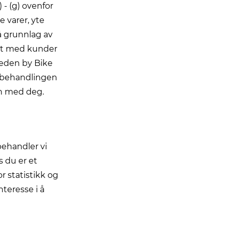
- (g) ovenfor
 varer, yte
å grunnlag av
akt med kunder
weden by Bike
er behandlingen
en med deg.
behandler vi
s du er et
r statistikk og
teresse i å