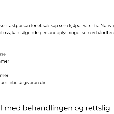
ontaktperson for et selskap som kjøper varer fra Norway
til oss, kan følgende personopplysninger som vi håndtere
sse
ummer
mmer
n om arbeidsgiveren din
l med behandlingen og rettslig