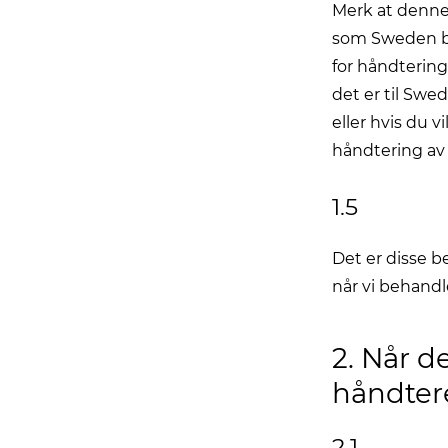
Merk at denne
som Sweden by 
for håndterin
det er til Sw
eller hvis du 
håndtering av
1.5
Det er disse 
når vi behandl
2. Når d
håndter
2.1