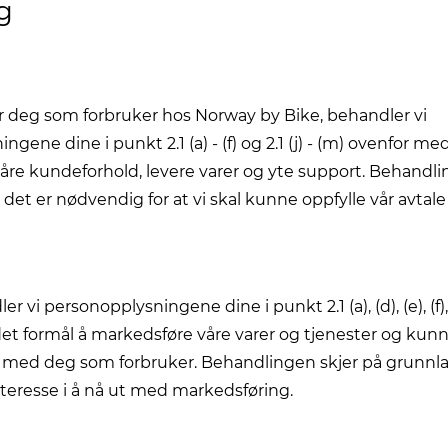
g
r deg som forbruker hos Norway by Bike, behandler vi
gene dine i punkt 2.1 (a) - (f) og 2.1 (j) - (m) ovenfor me
åre kundeforhold, levere varer og yte support. Behandli
 det er nødvendig for at vi skal kunne oppfylle vår avtal
r vi personopplysningene dine i punkt 2.1 (a), (d), (e), (f),
et formål å markedsføre våre varer og tjenester og kun
ed deg som forbruker. Behandlingen skjer på grunnla
teresse i å nå ut med markedsføring.