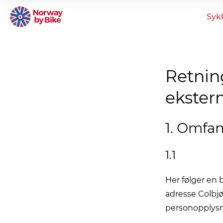
Syk
Retning
ekster
1. Omfa
1.1
Her følger en 
adresse Colbjø
personopplysn