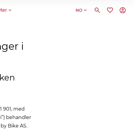
Mer
NO
ger i
kken
01 901, med
vi”) behandler
by Bike AS.