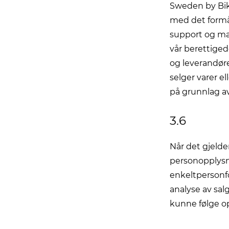
Sweden by Bike
med det formål
support og mar
vår berettiged
og leverandøre
selger varer e
på grunnlag av
3.6
Når det gjelde
personopplysnin
enkeltpersonfo
analyse av sal
kunne følge op