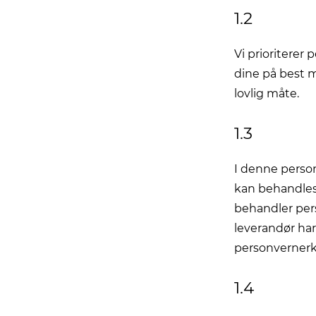
1.2
Vi prioriterer
dine på best m
lovlig måte.
1.3
I denne person
kan behandles 
behandler per
leverandør har
personvernerk
1.4