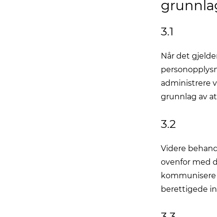
grunnla
3.1
Når det gjelde
personopplysnin
administrere v
grunnlag av at
3.2
Videre behandle
ovenfor med d
kommunisere m
berettigede in
3.3