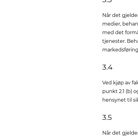
Når det gjelde
medier, behandl
med det formå
tjenester. Beh
markedsføring
3.4
Ved kjøp av f
punkt 2.1 (b) o
hensynet til si
3.5
Når det gjelde