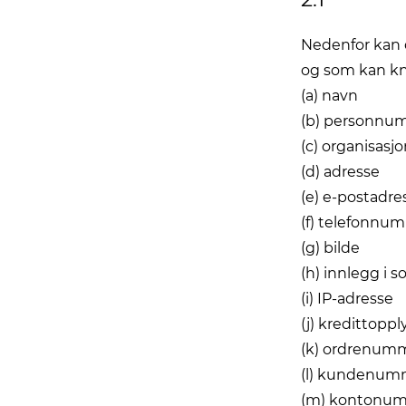
Nedenfor kan 
og som kan kny
(a) navn
(b) personnu
(c) organisas
(d) adresse
(e) e-postadre
(f) telefonnu
(g) bilde
(h) innlegg i s
(i) IP-adresse
(j) kredittopp
(k) ordrenum
(l) kundenum
(m) kontonu