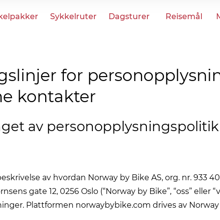
kelpakker
Sykkelruter
Dagsturer
Reisemål
slinjer for personopplysnin
ne kontakter
nget av personopplysningspoliti
beskrivelse av hvordan Norway by Bike AS, org. nr. 933 4
rnsens gate 12, 0256 Oslo (“Norway by Bike”, “oss” eller “
inger. Plattformen norwaybybike.com drives av Norway 