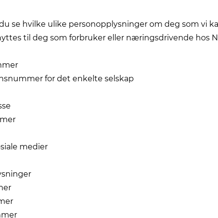
du se hvilke ulike personopplysninger om deg som vi k
ttes til deg som forbruker eller næringsdrivende hos N
mmer
jonsnummer for det enkelte selskap
sse
mmer
osiale medier
lysninger
mer
mer
mmer