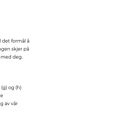
d det formål å
ngen skjer på
e med deg.
 (g) og (h)
ne
g av vår