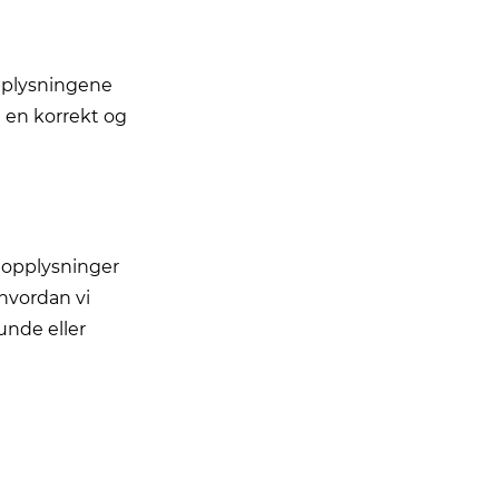
opplysningene
 en korrekt og
nopplysninger
 hvordan vi
unde eller