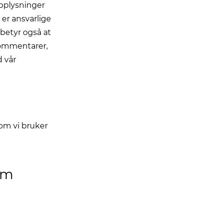
pplysninger
 er ansvarlige
betyr også at
kommentarer,
d vår
om vi bruker
om