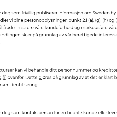
r deg som frivillig publiserer informasjon om Sweden by B
er vi dine personopplysninger, punkt 2.1 (a), (g), (h) og (
l å administrere våre kundeforhold og markedsføre våre
andlingen skjer på grunnlag av vår berettigede interess
.
akturaer kan vi behandle ditt personnummer og kreditto
g (j) ovenfor. Dette gjøres på grunnlag av at det er klart
kker identifisering.
r deg som kontaktperson for en bedriftskunde eller lever