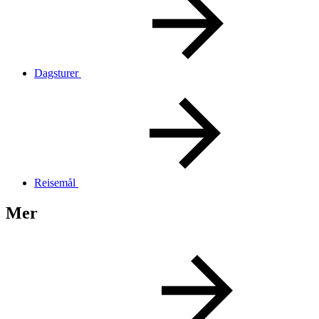
Dagsturer
Reisemål
Mer