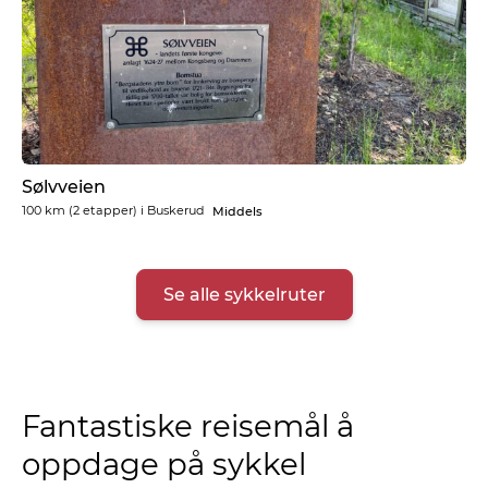
Sølvveien
100 km
(2 etapper) i
Buskerud
Middels
Se alle sykkelruter
Fantastiske reisemål å
oppdage på sykkel