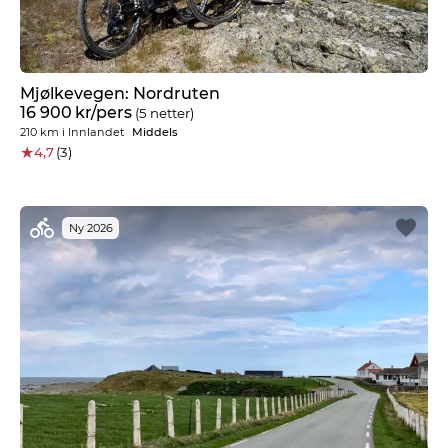
Mjølkevegen: Nordruten
16 900
kr
/pers
(5 netter)
210 km
i
Innlandet
Middels
★
4,7
(3)
Ny 2026