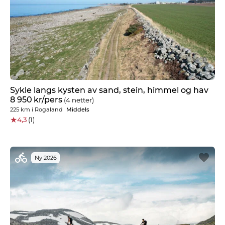
Sykle langs kysten av sand, stein, himmel og hav
8 950
kr
/pers
(4 netter)
225 km
i
Rogaland
Middels
★
4,3
(1)
Ny 2026