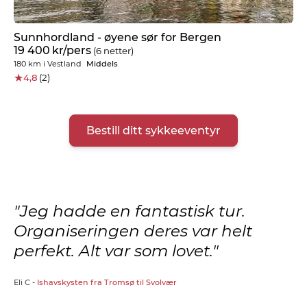
Sunnhordland - øyene sør for Bergen
19 400
kr
/pers
(6 netter)
180 km
i
Vestland
Middels
★
4,8
(2)
Bestill ditt sykkeeventyr
Jeg hadde en fantastisk tur.
Organiseringen deres var helt
perfekt. Alt var som lovet.
Eli C -
Ishavskysten fra Tromsø til Svolvær