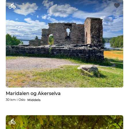
Maridalen og Akerselva
30 km
i
Oslo
Middels