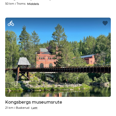
50 km
i
Troms
Middels
Kongsbergs museumsrute
21 km
i
Buskerud
Lett