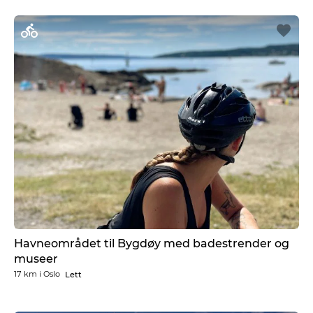
Havneområdet til Bygdøy med badestrender og
museer
17 km
i
Oslo
Lett