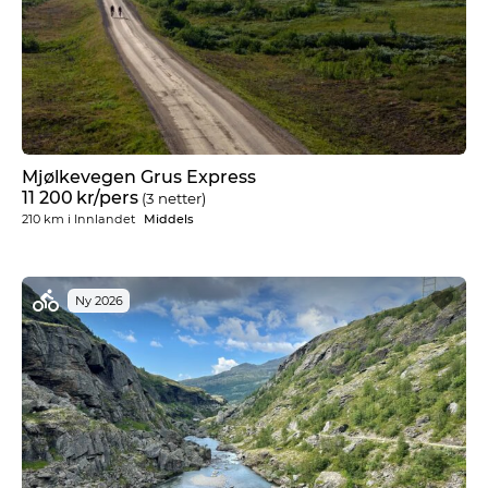
Mjølkevegen Grus Express
11 200
kr
/pers
(3 netter)
210 km
i
Innlandet
Middels
Ny 2026