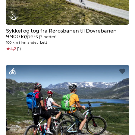
Sykkel og tog fra Rørosbanen til Dovrebanen
9 900
kr
/pers
(3 netter)
100 km
i
Innlandet
Lett
★
4,2
(1)