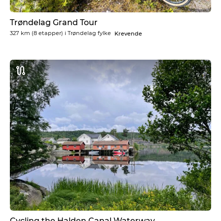
Trøndelag Grand Tour
327 km
(8 etapper) i
Trøndelag fylke
Krevende
Cycling the Halden Canal Waterway