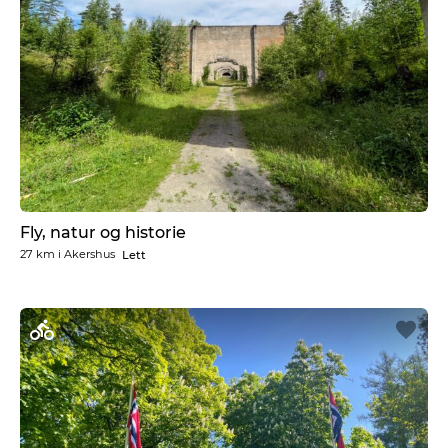
Fly, natur og historie
27 km
i
Akershus
Lett