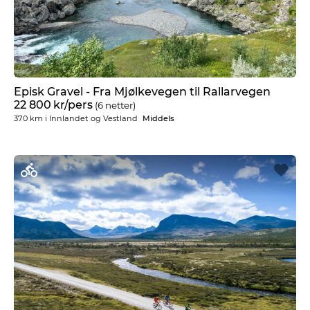
Episk Gravel - Fra Mjølkevegen til Rallarvegen
22 800
kr
/pers
(6 netter)
370 km
i
Innlandet og Vestland
Middels