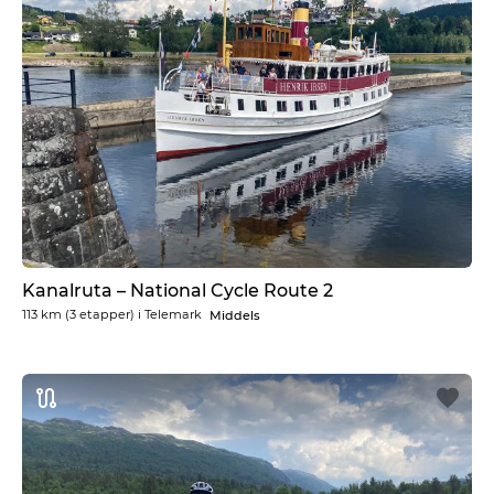
Kanalruta – National Cycle Route 2
113 km
(3 etapper) i
Telemark
Middels