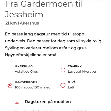
Fra Gardermoen til
Jessheim
21 km
i
Akershus
En passe lang dagstur med tid til stopp
underveis. Den passer for deg som vil sykle rolig.
Syklingen varierer mellom asfalt og grus.
Høydeforskjellene er små.
UNDERLAG
TRAFIKK
Asfalt og Grus
Lavt trafikkert vei
HØYDEPROFIL
NIVÅ
100 m opp, 100 m ned.
Lett
Dagsturen på mobilen