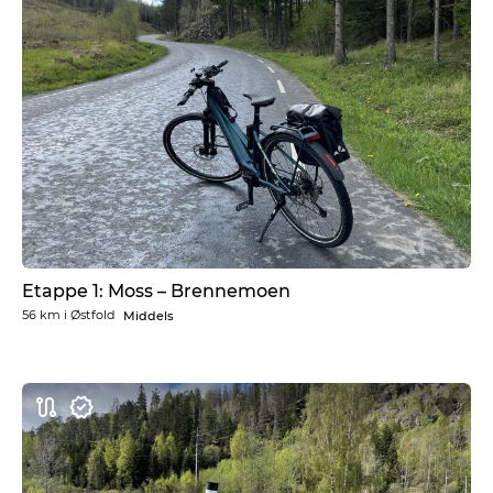
Etappe 1: Moss – Brennemoen
56 km
i
Østfold
Middels