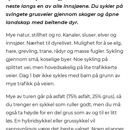
neste langs en av alle innsjøene. Du sykler på
svingete grusveier gjennom skoger og åpne
landskap med beitende dyr.
Mye natur, stillhet og ro. Kanaler, sluser, elver og
innsjøer. Nærhet til dyrelivet. Mulighet for å se elg,
hare, grevling, trane, rådyr og masse fugler. Sykling
gjennom små, koselige byer. Noe sykling på
splittet vei, men hovedsakelig på lite trafikkerte
veier. Dag 1 bør ikke sykles med barn på grunn av
mye trafikk på veien.
Mye av turen går på asfalt (75% asfalt, 25% grus), så
du trenger en sykkel som ruller godt, men du må
også ta høyde for en del grus som av og til er litt
løs. En hybridsykkel eller grussykkel vil
sannsynligvis være det beste valget. Noen etapper