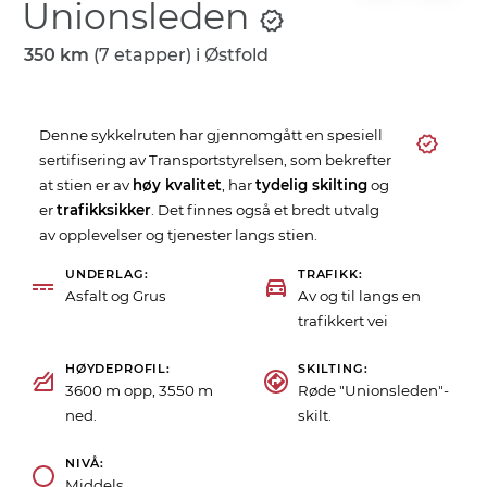
Unionsleden
350 km
(7 etapper) i
Østfold
Denne sykkelruten har gjennomgått en spesiell
sertifisering av Transportstyrelsen, som bekrefter
at stien er av
høy kvalitet
, har
tydelig skilting
og
er
trafikksikker
. Det finnes også et bredt utvalg
av opplevelser og tjenester langs stien.
UNDERLAG
TRAFIKK
Asfalt og Grus
Av og til langs en
trafikkert vei
HØYDEPROFIL
SKILTING
3600 m opp, 3550 m
Røde "Unionsleden"-
ned.
skilt.
NIVÅ
Middels