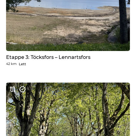
Etappe 3: Töcksfors – Lennartsfors
42 km
Lett