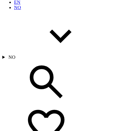
EN
NO
NO