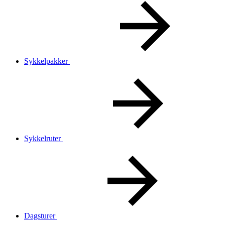
Sykkelpakker
Sykkelruter
Dagsturer