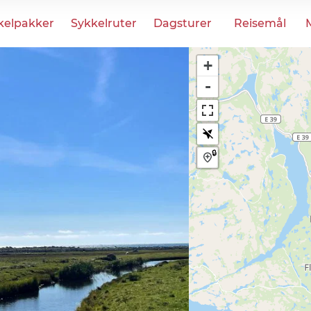
kelpakker
Sykkelruter
Dagsturer
Reisemål
+
-
🔒