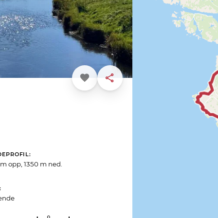
Favoritt
Dele
DEPROFIL
 m opp, 1350 m ned.
ende