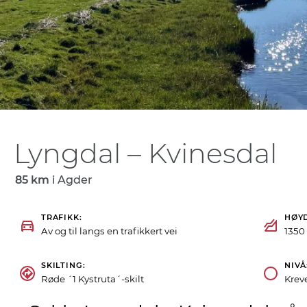
Lyngdal – Kvinesdal
85 km
i
Agder
TRAFIKK
HØY
Av og til langs en trafikkert vei
1350
SKILTING
NIVÅ
Røde ´1 Kystruta´-skilt
Krev