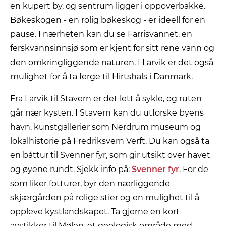
en kupert by, og sentrum ligger i oppoverbakke.
Bøkeskogen - en rolig bøkeskog - er ideell for en
pause. I nærheten kan du se Farrisvannet, en
ferskvannsinnsjø som er kjent for sitt rene vann og
den omkringliggende naturen. I Larvik er det også
mulighet for å ta ferge til Hirtshals i Danmark.
Fra Larvik til Stavern er det lett å sykle, og ruten
går nær kysten. I Stavern kan du utforske byens
havn, kunstgallerier som Nerdrum museum og
lokalhistorie på Fredriksvern Verft. Du kan også ta
en båttur til Svenner fyr, som gir utsikt over havet
og øyene rundt. Sjekk info på:
Svenner fyr
. For de
som liker fotturer, byr den nærliggende
skjærgården på rolige stier og en mulighet til å
oppleve kystlandskapet. Ta gjerne en kort
avstikker til Mølen, et geologisk område med