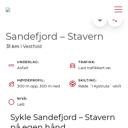
Favoritt
Dele
Sandefjord – Stavern
31 km
i
Vestfold
UNDERLAG
TRAFIKK
Asfalt
Lavt trafikkert vei
HØYDEPROFIL
SKILTING
300 m opp, 300 m ned.
Røde ´1 Kystruta´-skilt
NIVÅ
Lett
Sykle Sandefjord – Stavern
på egen hånd