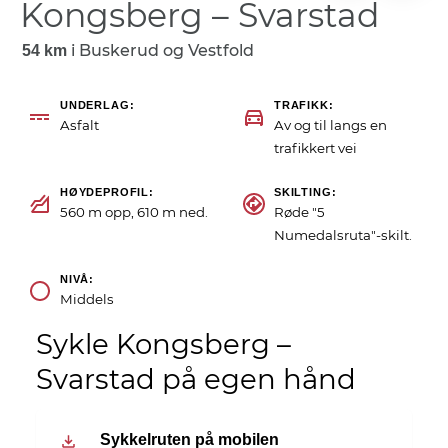
Kongsberg – Svarstad
i
Buskerud og Vestfold
54 km
UNDERLAG
TRAFIKK
Asfalt
Av og til langs en
trafikkert vei
HØYDEPROFIL
SKILTING
560 m opp, 610 m ned.
Røde "5
Numedalsruta"-skilt.
NIVÅ
Middels
Sykle Kongsberg –
Svarstad på egen hånd
Sykkelruten på mobilen