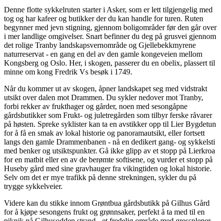
Denne flotte sykkelruten starter i Asker, som er lett tilgjengelig med
tog og har kafeer og butikker der du kan handle for turen. Ruten
begynner med jevn stigning, gjennom boligområder før den går over
i mer landlige omgivelser. Snart befinner du deg på grusvei gjennom
det rolige Tranby landskapsvernområde og Gjellebekkmyrene
naturreservat - en gang en del av den gamle kongeveien mellom
Kongsberg og Oslo. Her, i skogen, passerer du en obelix, plassert til
minne om kong Fredrik Vs besøk i 1749.
Når du kommer ut av skogen, åpner landskapet seg med vidstrakt
utsikt over dalen mot Drammen. Du sykler nedover mot Tranby,
forbi rekker av frukthager og gårder, noen med sesongåpne
gårdsbutikker som Frukt- og juletregården som tilbyr ferske råvarer
på høsten. Spreke syklister kan ta en avstikker opp til Lier Bygdetun
for å få en smak av lokal historie og panoramautsikt, eller fortsett
langs den gamle Drammenbanen - nå en dedikert gang- og sykkelsti
med benker og utsiktspunkter. Gå ikke glipp av et stopp på Lierkroa
for en matbit eller en av de berømte softisene, og vurder et stopp på
Huseby gård med sine gravhauger fra vikingtiden og lokal historie.
Selv om det er mye trafikk på denne strekningen, sykler du på
trygge sykkelveier.
Videre kan du stikke innom Grøntbua gårdsbutikk på Gilhus Gård
for å kjøpe sesongens frukt og grønnsaker, perfekt å ta med til en
piknik på Gilhusodden strand - et fredelig område med gressplener,