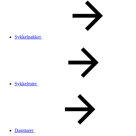
Sykkelpakker
Sykkelruter
Dagsturer