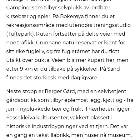
Camping, som tilbyr selvplukk av jordbær,
kirsebær og epler. På Bokerøya finner du et
rekreasjonsområde med utendørs treningsstudio
(Tuftepark). Ruten fortsetter på delte veier med
noe trafikk. Grunnane naturreservat er kjent for
sitt rike fugleliv, og fra fugletårnet har du flott
utsikt over bukta. Veien blir mer kupert her, men
etter 9 km er du tilbake på sykkelvei. På Sand
finnes det storkiosk med dagligvare.
Neste stopp er Berger Gård, med en selvbetjent
gårdsbutikk som tilbyr eplemost, egg, kjøtt og - fra
juni - nyplukkede bær og frukt. I nærheten ligger
Fossekleiva kultursenter, vakkert plassert i
historiske industribygninger ved et tjern. Det var
en gang en tekstilfabrikk, men huser nå museum,