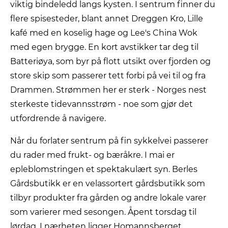
viktig bindeledd langs kysten. I sentrum finner du
flere spisesteder, blant annet Dreggen Kro, Lille
kafé med en koselig hage og Lee's China Wok
med egen brygge. En kort avstikker tar deg til
Batteriøya, som byr på flott utsikt over fjorden og
store skip som passerer tett forbi på vei til og fra
Drammen. Strømmen her er sterk - Norges nest
sterkeste tidevannsstrøm - noe som gjør det
utfordrende å navigere.
Når du forlater sentrum på fin sykkelvei passerer
du rader med frukt- og bæråkre. I mai er
epleblomstringen et spektakulært syn. Berles
Gårdsbutikk er en velassortert gårdsbutikk som
tilbyr produkter fra gården og andre lokale varer
som varierer med sesongen. Åpent torsdag til
lørdag. I nærheten ligger Homannsberget