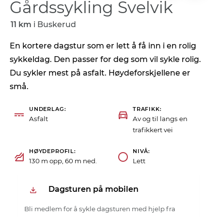
Gårdssykling Svelvik
11 km
i
Buskerud
En kortere dagstur som er lett å få inn i en rolig
sykkeldag. Den passer for deg som vil sykle rolig.
Du sykler mest på asfalt. Høydeforskjellene er
små.
UNDERLAG
TRAFIKK
Asfalt
Av og til langs en
trafikkert vei
HØYDEPROFIL
NIVÅ
130 m opp, 60 m ned.
Lett
Dagsturen på mobilen
Bli medlem for å sykle dagsturen med hjelp fra