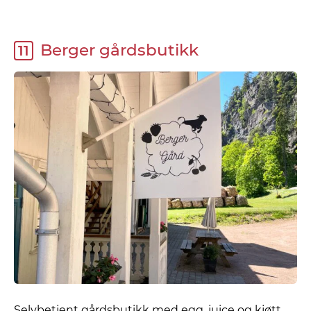
Berger gårdsbutikk
11
Selvbetjent gårdsbutikk med egg, juice og kjøtt.