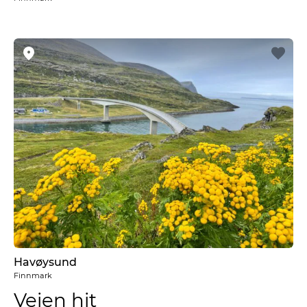
Havøysund
Finnmark
Veien hit