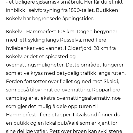
- et tidligere sjøsamisk småbruk. Her får du et rikt
innblikk i selvforsyning fra 1890-tallet. Butikken i
Kokelv har begrensede åpningstider.
Kokelv - Hammerfest 105 km. Dagen begynner
med lett sykling langs Russelva, med flere
hvilebenker ved vannet. I Olderfjord, 28 km fra
Kokelv, er det et spisested og
overnattingsmuligheter. Dette området fungerer
som et veikryss med betydelig trafikk langs ruten.
Ferden fortsetter over fjellet og ned mot Skaidi,
som også tilbyr mat og overnatting. Repparfjord
camping er et ekstra overnattingsalternativ, noe
som gjør det mulig å dele opp turen til
Hammerfest i flere etapper. I Kvalsund finner du
en butikk og en lokal pub/kafé som er kjent for
sine deilige vafler. Rett over broen kan syklistene