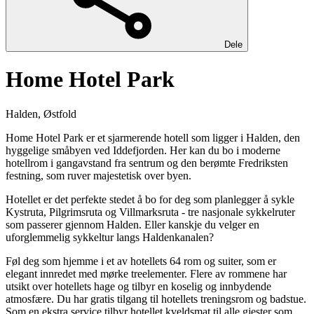
Dele
Home Hotel Park
Halden, Østfold
Home Hotel Park er et sjarmerende hotell som ligger i Halden, den
hyggelige småbyen ved Iddefjorden. Her kan du bo i moderne
hotellrom i gangavstand fra sentrum og den berømte Fredriksten
festning, som ruver majestetisk over byen.
Hotellet er det perfekte stedet å bo for deg som planlegger å sykle
Kystruta, Pilgrimsruta og Villmarksruta - tre nasjonale sykkelruter
som passerer gjennom Halden. Eller kanskje du velger en
uforglemmelig sykkeltur langs Haldenkanalen?
Føl deg som hjemme i et av hotellets 64 rom og suiter, som er
elegant innredet med mørke treelementer. Flere av rommene har
utsikt over hotellets hage og tilbyr en koselig og innbydende
atmosfære. Du har gratis tilgang til hotellets treningsrom og badstue.
Som en ekstra service tilbyr hotellet kveldsmat til alle gjester som