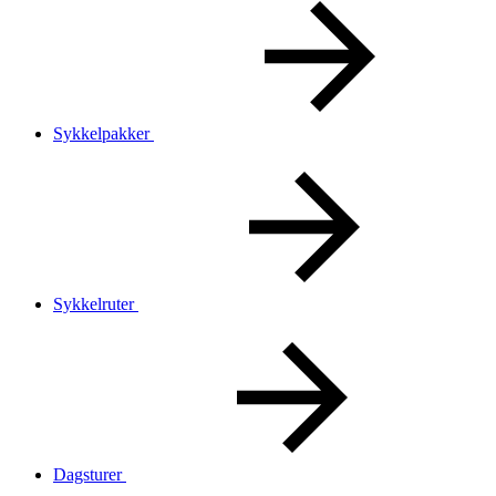
Sykkelpakker
Sykkelruter
Dagsturer