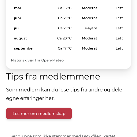
mai
Ca 16 °C
Moderat
Lett
juni
Ca 21 °C
Moderat
Lett
juli
Ca 21 °C
Høyere
Lett
august
Ca 20 °C
Moderat
Lett
september
Ca 17 °C
Moderat
Lett
Historisk vær fra Open-Meteo
Tips fra medlemmene
Som medlem kan du lese tips fra andre og dele
egne erfaringer her.
Les mer om medlemskap
Ser du noe som ikke stemmer med GPX-filen, kartet,