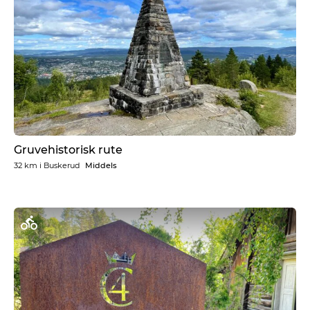
Gruvehistorisk rute
32 km
i
Buskerud
Middels