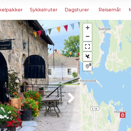
kelpakker
Sykkelruter
Dagsturer
Reisemål
+
−
🔒