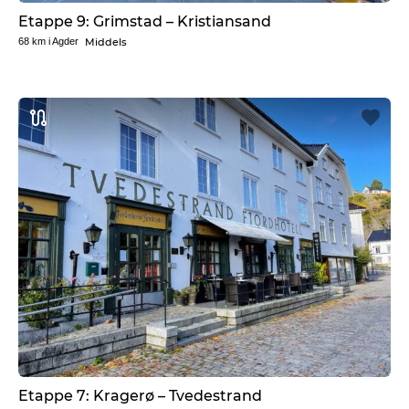
Etappe 9: Grimstad – Kristiansand
Middels
68 km
i
Agder
Etappe 7: Kragerø – Tvedestrand