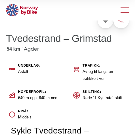
Favoritt
Dele
Tvedestrand – Grimstad
i
Agder
54 km
UNDERLAG
TRAFIKK
Asfalt
Av og til langs en
trafikkert vei
HØYDEPROFIL
SKILTING
640 m opp, 640 m ned.
Røde ´1 Kystruta´-skilt
NIVÅ
Middels
Sykle Tvedestrand –