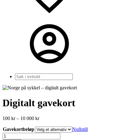
Søk
Zoom
Digitalt gavekort
Prisområde:
100
kr
–
10 000
kr
100 kr
Gavekortbeløp
til
Nullstill
10
Digital