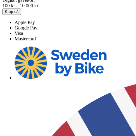
Digitalt gavekort
Prisområde:
100
kr
–
10 000
kr
100 kr
Kjøp nå
til
10
Apple Pay
000 kr
Google Pay
Visa
Mastercard