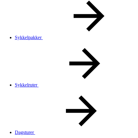
Sykkelpakker
Sykkelruter
Dagsturer