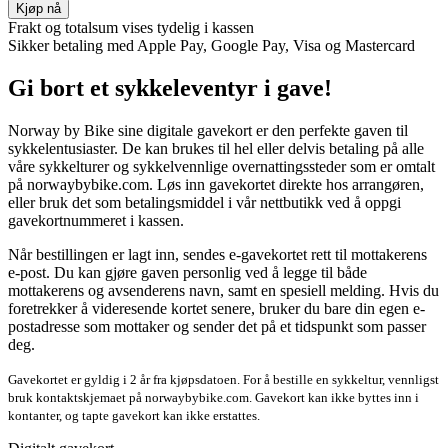
000 kr
Gift
Kjøp nå
Card
Frakt og totalsum vises tydelig i kassen
antall
Sikker betaling med Apple Pay, Google Pay, Visa og Mastercard
Gi bort et sykkeleventyr i gave!
Norway by Bike sine digitale gavekort er den perfekte gaven til
sykkelentusiaster. De kan brukes til hel eller delvis betaling på alle
våre sykkelturer og sykkelvennlige overnattingssteder som er omtalt
på norwaybybike.com. Løs inn gavekortet direkte hos arrangøren,
eller bruk det som betalingsmiddel i vår nettbutikk ved å oppgi
gavekortnummeret i kassen.
Når bestillingen er lagt inn, sendes e-gavekortet rett til mottakerens
e-post. Du kan gjøre gaven personlig ved å legge til både
mottakerens og avsenderens navn, samt en spesiell melding. Hvis du
foretrekker å videresende kortet senere, bruker du bare din egen e-
postadresse som mottaker og sender det på et tidspunkt som passer
deg.
Gavekortet er gyldig i 2 år fra kjøpsdatoen. For å bestille en sykkeltur, vennligst
bruk kontaktskjemaet på norwaybybike.com. Gavekort kan ikke byttes inn i
kontanter, og tapte gavekort kan ikke erstattes.