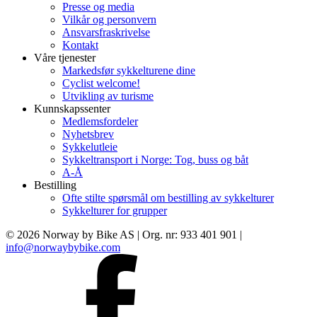
Presse og media
Vilkår og personvern
Ansvarsfraskrivelse
Kontakt
Våre tjenester
Markedsfør sykkelturene dine
Cyclist welcome!
Utvikling av turisme
Kunnskapssenter
Medlemsfordeler
Nyhetsbrev
Sykkelutleie
Sykkeltransport i Norge: Tog, buss og båt
A-Å
Bestilling
Ofte stilte spørsmål om bestilling av sykkelturer
Sykkelturer for grupper
© 2026 Norway by Bike AS | Org. nr: 933 401 901 |
info@norwaybybike.com