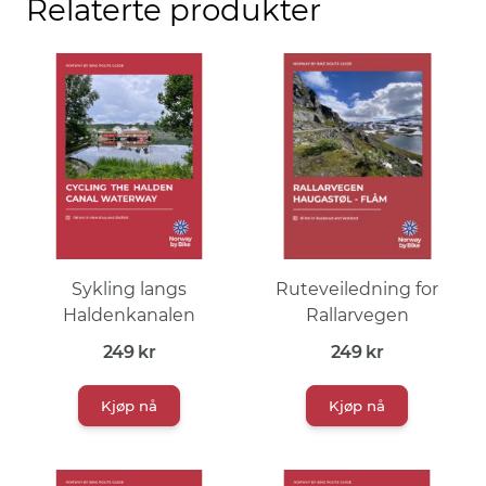
Relaterte produkter
Sykling langs
Ruteveiledning for
Haldenkanalen
Rallarvegen
249
kr
249
kr
Kjøp nå
Kjøp nå