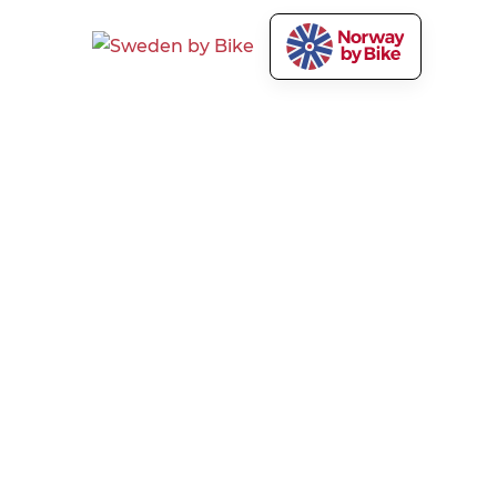
Norway by Bike AS
Våre tjenester
Om Norway by Bike
Markedsfør sykkelturene
dine
Presse og media
Cyclist welcome!
Vilkår og personvern
Utvikling av turisme
Ansvarsfraskrivelse
Kontakt
Kunnskapssenter
Bestilling
Medlemsfordeler
Ofte stilte spørsmål om