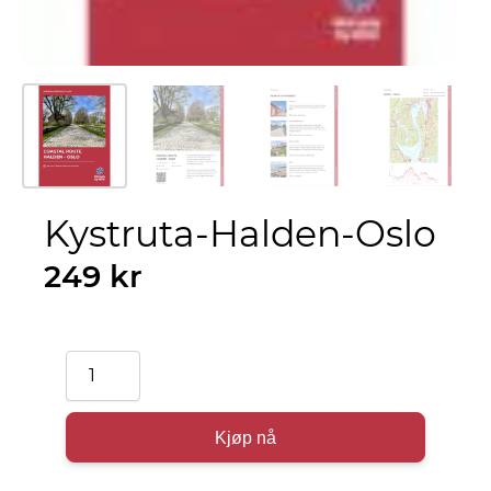
Kystruta-Halden-Oslo
249
kr
Kystruta-
Halden-
Oslo
Kjøp nå
antall