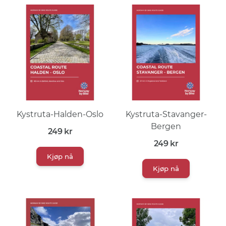
Kystruta-Halden-Oslo
Kystruta-Stavanger-
Bergen
249
kr
249
kr
Kjøp nå
Kjøp nå