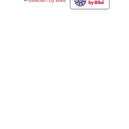
Norway by Bike AS
Våre tjenester
Om Norway by Bike
Markedsfør sykkelturene
dine
Presse og media
Cyclist welcome!
Vilkår og personvern
Utvikling av turisme
Ansvarsfraskrivelse
Kontakt
Kunnskapssenter
Bestilling
Medlemsfordeler
Ofte stilte spørsmål om
bestilling av sykkelturer
Nyhetsbrev