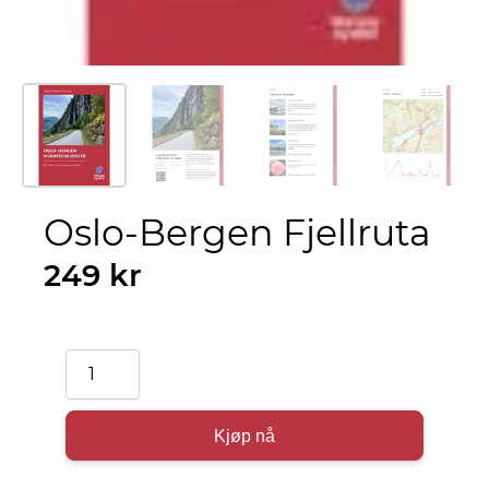
Oslo-Bergen Fjellruta
249
kr
Oslo–
Bergen
Mountain
Kjøp nå
Route
antall