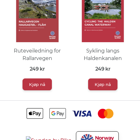
Ruteveiledning for
Sykling langs
Rallarvegen
Haldenkanalen
249
kr
249
kr
Kjøp nå
Kjøp nå