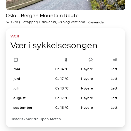
Oslo – Bergen Mountain Route
570 km
(11 etapper) i
Buskerud, Oslo og Vestland
Krevende
VÆR
Vær i sykkelsesongen
mai
Ca 14 °C
Høyere
Lett
juni
Ca 17 °C
Høyere
Lett
juli
Ca 18 °C
Høyere
Lett
august
Ca 17 °C
Høyere
Lett
september
Ca 16 °C
Høyere
Lett
Historisk vær fra Open-Meteo