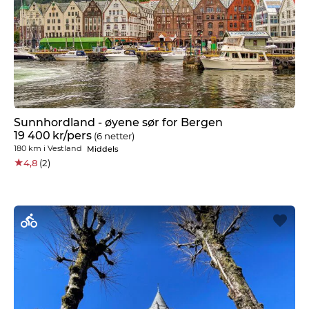
Sunnhordland - øyene sør for Bergen
19 400
kr
/pers
(6 netter)
180 km
i
Vestland
Middels
★
4,8
(2)