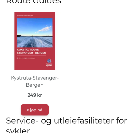
Route Guides
Kystruta-Stavanger-
Bergen
249
kr
Kjøp nå
Service- og utleiefasiliteter for
sykler