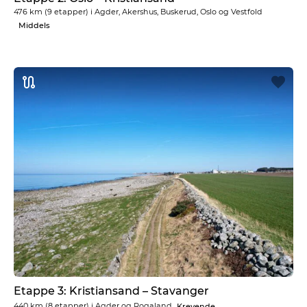
476 km
(9 etapper) i
Agder, Akershus, Buskerud, Oslo og Vestfold
Middels
Etappe 3: Kristiansand – Stavanger
440 km
(8 etapper) i
Agder og Rogaland
Krevende