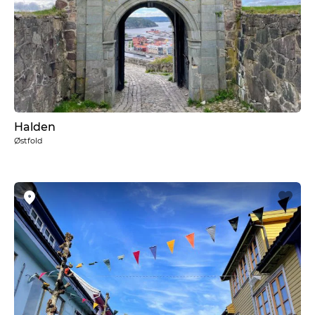
Halden
Østfold