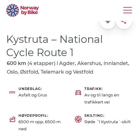
Favoritt
Dele
Kystruta – National
Cycle Route 1
600 km
(4 etapper) i
Agder, Akershus, Innlandet,
Oslo, Østfold, Telemark og Vestfold
UNDERLAG
TRAFIKK
Asfalt og Grus
Av og til langs en
trafikkert vei
HØYDEPROFIL
SKILTING
6500 m opp, 6500 m
Røde ´1 Kystruta´-skilt
ned.