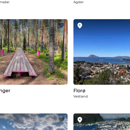
msdal
Agder
nger
Florø
Vestland